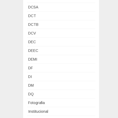
o
a
DCSA
f
P
DCT
e
o
s
DCTB
r
s
t
DCV
o
u
DEC
r
g
e
DEEC
u
s
e
DEMI
s
s
DF
o
a
DI
b
r
DM
e
DQ
U
Fotografia
t
i
Institucional
l