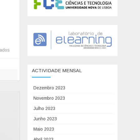
hados
e
m
T
ACTIVIDADE MENSAL
I
C
Dezembro 2023
@
P
Novembro 2023
O
Julho 2023
R
Junho 2023
T
U
Maio 2023
G
Abril 2023