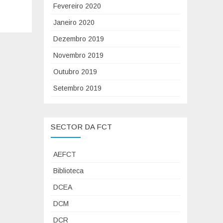
Fevereiro 2020
d
E
o
A
Janeiro 2020
X
-
Dezembro 2019
V
I
Novembro 2019
I
D
I
E
Outubro 2019
E
I
Setembro 2019
n
A
c
2
o
0
SECTOR DA FCT
n
2
t
3
AEFCT
r
M
o
a
Biblioteca
d
r
DCEA
e
i
DCM
P
n
r
h
DCR