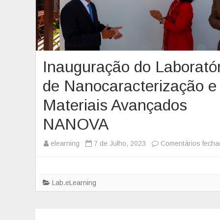
Inauguração do Laboratór
de Nanocaracterização e
Materiais Avançados
NANOVA
elearning
7 de Julho, 2023
Comentários fech
Lab.eLearning