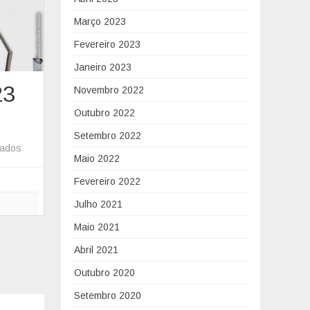
A
Março 2023
L
’
Fevereiro 2023
2
Janeiro 2023
3
23
Novembro 2022
–
E
Outubro 2022
n
Setembro 2022
c
hados
e
Maio 2022
e
m
Fevereiro 2022
r
R
r
o
Julho 2021
a
a
Maio 2021
m
d
Abril 2021
e
s
n
h
Outubro 2020
t
o
Setembro 2020
o
w