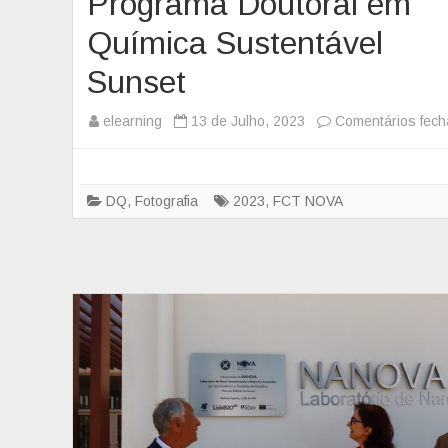
Programa Doutoral em
o
n
Química Sustentável
t
Sunset
o
V
elearning
13 de Julho, 2023
Comentários fec
e
r
d
DQ
,
Fotografia
2023
,
FCT NOVA
e