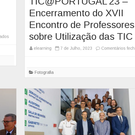
TIC@PORTUGAL’23 –
Encerramento do XVII
Encontro de Professores
sobre Utilização das TIC
hados
e
m
elearning
7 de Julho, 2023
Comentários fec
P
r
o
Fotografia
g
r
a
m
a
D
o
u
t