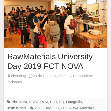
a
a
d
d
a
e
i
T
n
o
f
m
r
a
a
d
-
a
RawMaterials University
e
d
Day 2019 FCT NOVA
s
e
t
P
elearning
23 de Outubro, 2019
Comentários
r
o
fechados
e
u
s
m
t
s
R
u
e
a
Biblioteca
,
DCEA
,
DCM
,
DCT
,
DQ
,
Fotografia
,
r
d
w
Institucional
2019
,
Day
,
FCT
,
FCT NOVA
,
Materials
,
a
e