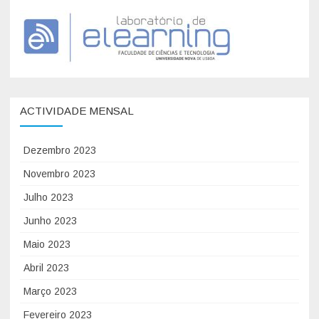
o
L
a
b
o
r
ACTIVIDADE MENSAL
a
t
Dezembro 2023
ó
Novembro 2023
r
i
Julho 2023
o
Junho 2023
A
Maio 2023
s
s
Abril 2023
o
Março 2023
c
Fevereiro 2023
i