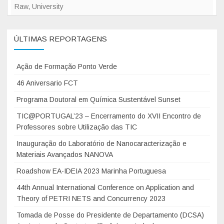
M
Raw
,
University
d
P
a
e
r
t
N
e
ÚLTIMAS REPORTAGENS
e
a
s
r
n
i
Ação de Formação Ponto Verde
i
o
d
a
c
46 Aniversario FCT
e
l
a
n
Programa Doutoral em Química Sustentável Sunset
s
r
t
TIC@PORTUGAL’23 – Encerramento do XVII Encontro de
U
a
e
Professores sobre Utilização das TIC
n
c
s
i
Inauguração do Laboratório de Nanocaracterização e
t
d
v
Materiais Avançados NANOVA
e
e
e
r
Roadshow EA-IDEIA 2023 Marinha Portuguesa
D
r
i
e
44th Annual International Conference on Application and
s
z
p
Theory of PETRI NETS and Concurrency 2023
i
a
a
Tomada de Posse do Presidente de Departamento (DCSA)
t
ç
r