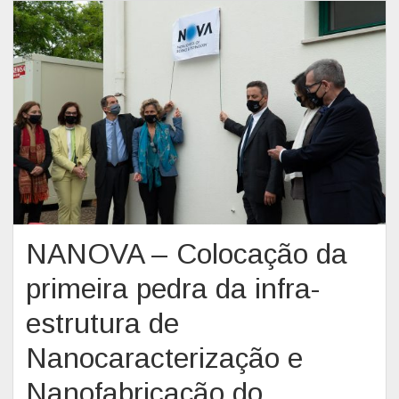
2
0
2
2
NANOVA – Colocação da
primeira pedra da infra-
estrutura de
Nanocaracterização e
Nanofabricação do