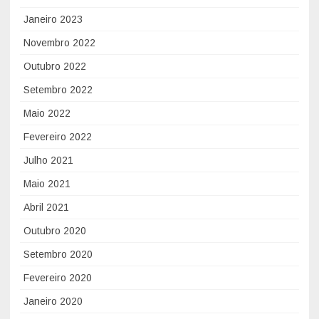
a
Janeiro 2023
d
Novembro 2022
o
Outubro 2022
C
E
Setembro 2022
N
Maio 2022
I
Fevereiro 2022
M
A
Julho 2021
T
Maio 2021
|
Abril 2021
i
3
Outubro 2020
N
Setembro 2020
Fevereiro 2020
Janeiro 2020