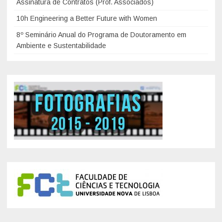
Assinatura de Contratos (Prof. Associados)
y
ã
t
D
10h Engineering a Better Future with Women
o
a
a
e
8º Seminário Anual do Programa de Doutoramento em
m
y
Ambiente e Sustentabilidade
N
e
2
a
n
0
n
t
1
o
o
9
f
F
a
C
b
T
r
N
i
O
c
V
a
A
ç
ã
o
d