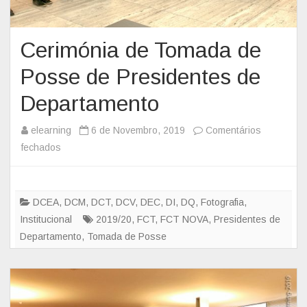
a
ç
ã
Cerimónia de Tomada de
o
Posse de Presidentes de
d
a
Departamento
p
r
elearning
6 de Novembro, 2019
Comentários
i
fechados
e
m
m
e
C
i
e
DCEA
,
DCM
,
DCT
,
DCV
,
DEC
,
DI
,
DQ
,
Fotografia
,
r
r
Institucional
2019/20
,
FCT
,
FCT NOVA
,
Presidentes de
a
i
Departamento
,
Tomada de Posse
p
m
e
ó
d
n
r
i