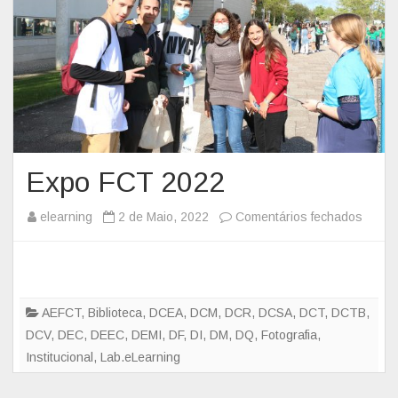
Expo FCT 2022
elearning
2 de Maio, 2022
Comentários fechados
e
m
E
x
p
AEFCT
,
Biblioteca
,
DCEA
,
DCM
,
DCR
,
DCSA
,
DCT
,
DCTB
,
o
DCV
,
DEC
,
DEEC
,
DEMI
,
DF
,
DI
,
DM
,
DQ
,
Fotografia
,
F
Institucional
,
Lab.eLearning
C
T