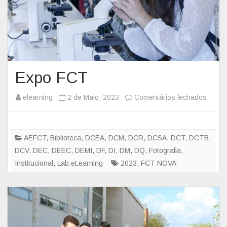
Expo FCT
elearning
2 de Maio, 2023
Comentários fechados
e
m
E
x
AEFCT
,
Biblioteca
,
DCEA
,
DCM
,
DCR
,
DCSA
,
DCT
,
DCTB
,
p
DCV
,
DEC
,
DEEC
,
DEMI
,
DF
,
DI
,
DM
,
DQ
,
Fotografia
,
o
Institucional
,
Lab.eLearning
2023
,
FCT NOVA
F
C
T