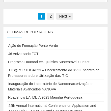
l
ã
e
o
s
Navegação
1
2
Next »
d
t
e
de
r
L
ÚLTIMAS REPORTAGENS
artigos
a
A
n
Q
Ação de Formação Ponto Verde
o
V
â
46 Aniversario FCT
e
m
U
Programa Doutoral em Química Sustentável Sunset
b
C
TIC@PORTUGAL’23 – Encerramento do XVII Encontro de
i
I
Professores sobre Utilização das TIC
t
B
o
Inauguração do Laboratório de Nanocaracterização e
I
Materiais Avançados NANOVA
d
O
o
|
Roadshow EA-IDEIA 2023 Marinha Portuguesa
A
2
44th Annual International Conference on Application and
n
1