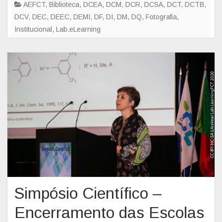
e
p
AEFCT
,
Biblioteca
,
DCEA
,
DCM
,
DCR
,
DCSA
,
DCT
,
DCTB
,
t
o
DCV
,
DEC
,
DEEC
,
DEMI
,
DF
,
DI
,
DM
,
DQ
,
Fotografia
,
F
Institucional
,
Lab.eLearning
C
T
2
0
2
2
Simpósio Científico –
Encerramento das Escolas