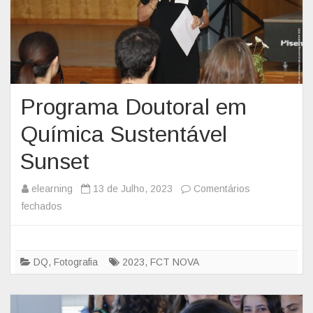
Programa Doutoral em
Química Sustentável
Sunset
elearning
13 de Julho, 2023
Comentários
fechados
e
m
P
r
DQ
,
Fotografia
2023
,
FCT NOVA
o
g
r