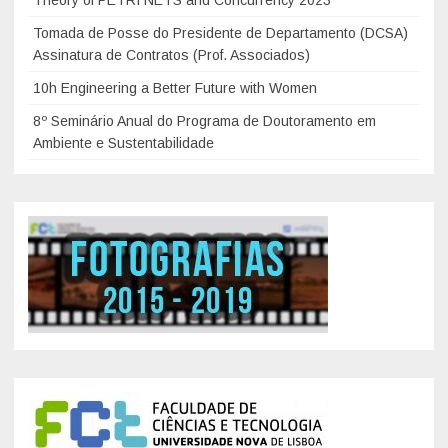
Theory of PETRI NETS and Concurrency 2023
o
a
Tomada de Posse do Presidente de Departamento (DCSA)
I
2
Assinatura de Contratos (Prof. Associados)
n
3
t
10h Engineering a Better Future with Women
d
e
e
8º Seminário Anual do Programa de Doutoramento em
r
Ambiente e Sustentabilidade
O
n
u
a
t
c
u
i
b
o
r
n
o
a
d
l
e
d
2
a
0
T
2
a
0