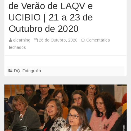
de Verão de LAQV e
UCIBIO | 21 a 23 de
Outubro de 2020
elearning
26 de Outubro, 2020
Comentários
fechados
e
m
S
i
DQ
,
Fotografia
m
p
ó
s
i
o
C
i