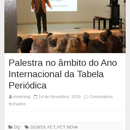
o
n
m
t
a
o
n
d
B
a
r
s
e
E
a
s
k
Palestra no âmbito do Ano
c
f
o
Internacional da Tabela
a
l
s
Periódica
a
t
s
2
elearning
14 de Novembro, 2019
Comentários
d
0
fechados
e
e
2
m
V
0
P
e
a
DQ
2018/19
,
FCT
,
FCT NOVA
r