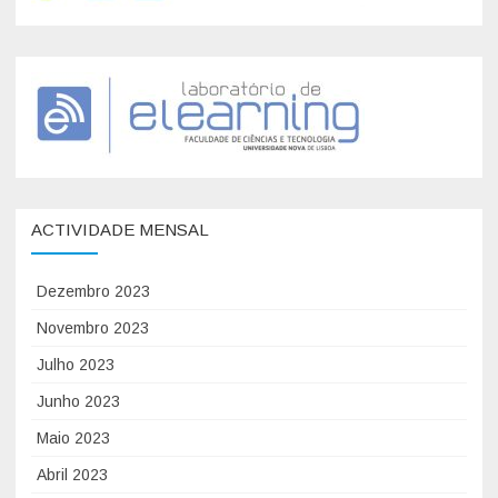
b
e
l
a
P
e
r
i
ACTIVIDADE MENSAL
ó
d
Dezembro 2023
i
c
Novembro 2023
a
Julho 2023
Junho 2023
Maio 2023
Abril 2023