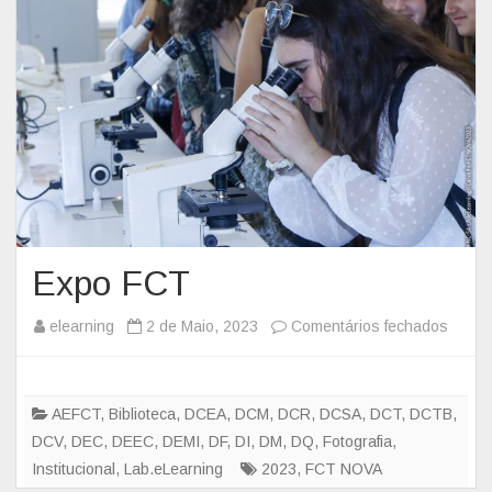
a
m
a
D
o
u
t
o
r
a
Expo FCT
l
e
elearning
2 de Maio, 2023
Comentários fechados
e
m
m
Q
E
u
x
AEFCT
,
Biblioteca
,
DCEA
,
DCM
,
DCR
,
DCSA
,
DCT
,
DCTB
,
í
p
DCV
,
DEC
,
DEEC
,
DEMI
,
DF
,
DI
,
DM
,
DQ
,
Fotografia
,
m
o
Institucional
,
Lab.eLearning
2023
,
FCT NOVA
i
F