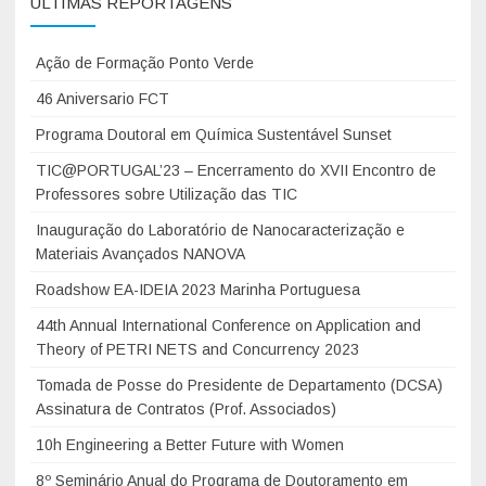
ÚLTIMAS REPORTAGENS
e
r
Ação de Formação Ponto Verde
i
a
46 Aniversario FCT
l
Programa Doutoral em Química Sustentável Sunset
s
TIC@PORTUGAL’23 – Encerramento do XVII Encontro de
U
Professores sobre Utilização das TIC
n
i
Inauguração do Laboratório de Nanocaracterização e
v
Materiais Avançados NANOVA
e
Roadshow EA-IDEIA 2023 Marinha Portuguesa
r
44th Annual International Conference on Application and
s
Theory of PETRI NETS and Concurrency 2023
i
Tomada de Posse do Presidente de Departamento (DCSA)
t
Assinatura de Contratos (Prof. Associados)
y
D
10h Engineering a Better Future with Women
a
8º Seminário Anual do Programa de Doutoramento em