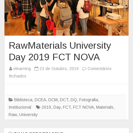
RawMaterials University
Day 2019 FCT NOVA
elearning
23 de Outubro, 2019
Comentários
fechados
e
m
R
a
Biblioteca
,
DCEA
,
DCM
,
DCT
,
DQ
,
Fotografia
,
w
Institucional
2019
,
Day
,
FCT
,
FCT NOVA
,
Materials
,
M
Raw
,
University
a
t